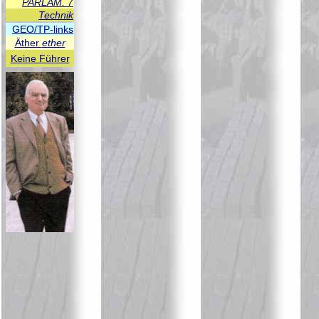
PARLAM. 7
Technik
GEO/TP-links
Äther
ether
Keine Führer