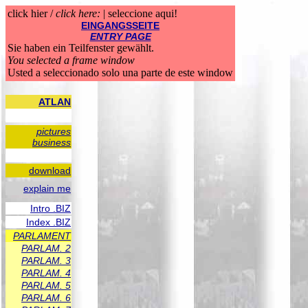
click hier /
click here:
| seleccione aqui!
EINGANGSSEITE
ENTRY PAGE
Sie haben ein Teilfenster gewählt.
You selected a frame window
Usted a seleccionado solo una parte de este window
ATLAN
pictures
business
download
explain me
Intro .BIZ
Index .BIZ
PARLAMENT
PARLAM. 2
PARLAM. 3
PARLAM. 4
PARLAM. 5
PARLAM. 6